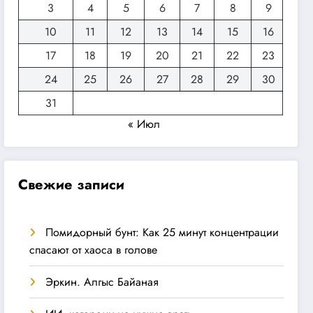
3
4
5
6
7
8
9
10
11
12
13
14
15
16
17
18
19
20
21
22
23
24
25
26
27
28
29
30
31
« Июл
Свежие записи
Помидорный бунт: Как 25 минут концентрации
спасают от хаоса в голове
Эркин. Алгыс Байаная