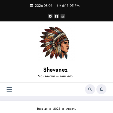
Перейти
2026-08-06
6:13:06 PM
к
содержимому
Shevanez
Мои мысли — ваш мир
Главная
2025
Апрель