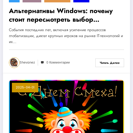
Альтернативы Windows: почему
стоит пересмотреть выбор
операционной системы
События последних лет, включая усиление процессов
глобализации, диктат крупных игроков на рынке IT-технологий и
их…
Shevanez
0 Комментарии
Читать Далее
2025-04-01