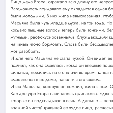
Лицо деда Егора, отражало всю длину его непрос
Загадочность придавало ему окладистая седая бо
были молодыми. В них жила невысказанная, глубо
Марьяна была чуть младше мужа, на три года. Но
когда-то пышные волосы теперь были тонкими, бел
мутными, расфокусированными, блуждающими где-т
начинать что-то бормотать. Слова были бессмысл
мог разобрать.
И для него Марьяна не стала чужой. Он видел ее
помнил, как она смеялась, когда он впервые поцел
сильные, ложились на его плечи во время танца н
смех звенел в их доме, наполняя его светом.
И эта Марьяна, которую он помнил, жила в нем. О
Каждое утро Егора начиналось одинаково. Едва за
которые он подкладывал в печь. А дальше – легк
влажной чистой тряпицей ее худое лицо, расчесы