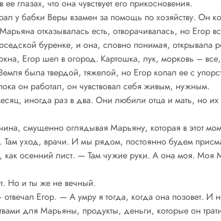
 ее глазах, что она чувствует его прикосновения.
брал у бабки Веры взамен за помощь по хозяйству. Он 
Марьяна отказывалась есть, отворачивалась, но Егор в
соседской буренке, и она, словно понимая, открывала р
на, Егор шел в огород. Картошка, лук, морковь – все, 
Земля была твердой, тяжелой, но Егор копал ее с упорст
пока он работал, он чувствовал себя живым, нужным.
месяц, иногда раз в два. Они любили отца и мать, но 
чина, смущенно оглядывая Марьяну, которая в этот мом
 Там уход, врачи. И мы рядом, постоянно будем присма
, как осенний лист. — Там чужие руки. А она моя. Моя 
т. Но и ты же не вечный.
отвечал Егор. — А умру я тогда, когда она позовет. И н
твами для Марьяны, продукты, деньги, которые он трати