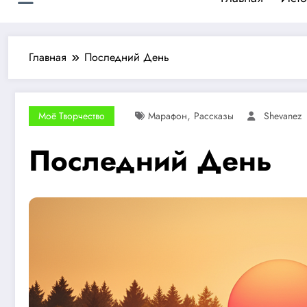
Главная
Последний День
,
Моё Творчество
Марафон
Рассказы
Shevanez
Последний День