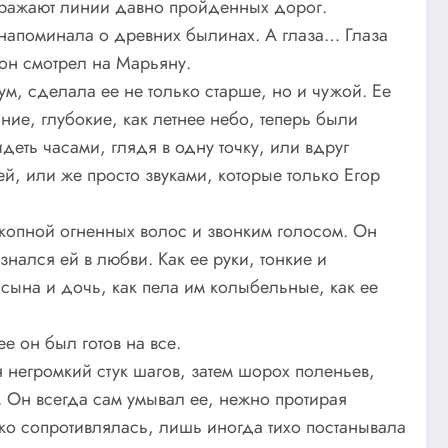
ображают линии давно пройденных дорог.
 напоминала о древних былинах. А глаза… Глаза
он смотрел на Марьяну.
м, сделала ее не только старше, но и чужой. Ее
ие, глубокие, как летнее небо, теперь были
еть часами, глядя в одну точку, или вдруг
, или же просто звуками, которые только Егор
 копной огненных волос и звонким голосом. Он
знался ей в любви. Как ее руки, тонкие и
сына и дочь, как пела им колыбельные, как ее
е он был готов на все.
 негромкий стук шагов, затем шорох поленьев,
 Он всегда сам умывал ее, нежно протирая
ко сопротивлялась, лишь иногда тихо постанывала