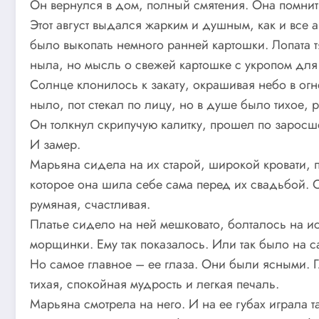
Он вернулся в дом, полный смятения. Она помнит.
Этот август выдался жарким и душным, как и все
было выкопать немного ранней картошки. Лопата 
ныла, но мысль о свежей картошке с укропом для
Солнце клонилось к закату, окрашивая небо в огн
ныло, пот стекал по лицу, но в душе было тихое, 
Он толкнул скрипучую калитку, прошел по заросш
И замер.
Марьяна сидела на их старой, широкой кровати, 
которое она шила себе сама перед их свадьбой. 
румяная, счастливая.
Платье сидело на ней мешковато, болталось на ис
морщинки. Ему так показалось. Или так было на 
Но самое главное – ее глаза. Они были ясными. 
тихая, спокойная мудрость и легкая печаль.
Марьяна смотрела на него. И на ее губах играла та