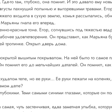
 Где-то там, глубоко, она помнит. И это давало ему но
 августы пахнущий полынью и выгоревшими травами. Его
тяжело входила в сухую землю, комья рассыпались, обн
 Марьяны гнала его вперед.
енно-красные тона. Егор, согнувшись под тяжестью ведр
рабочее удовлетворение. Он представил, как Марьяна бу
ей тропинке. Открыл дверь дома.
покрытой вышитым покрывалом. На ней было то самое пл
Он помнил его до мельчайших деталей. Он помнил, как
худалом теле, но ее руки… Ее руки лежали на коленях
самом деле?
Глубокими. Теми самыми синими глазами, которые он по
 самая, чуть застенчивая, едва заметная улыбка, котору