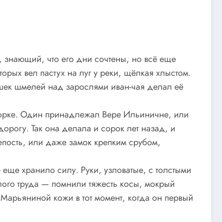
 знающий, что его дни сочтены, но всё еще
орых вел пастух на луг у реки, щёлкая хлыстом.
ышек шмелей над зарослями иван-чая делал её
игорке. Один принадлежал Вере Ильиничне, или
орогу. Так она делала и сорок лет назад, и
епость, или даже замок крепким срубом,
 еще хранило силу. Руки, узловатые, с толстыми
лого труда — помнили тяжесть косы, мокрый
 Марьяниной кожи в тот момент, когда он первый