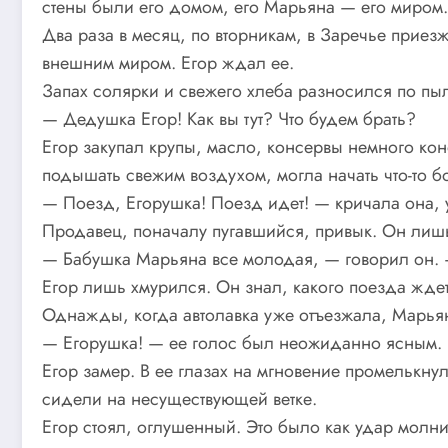
стены были его домом, его Марьяна — его миром.
Два раза в месяц, по вторникам, в Заречье прие
внешним миром. Егор ждал ее.
Запах солярки и свежего хлеба разносился по пы
— Дедушка Егор! Как вы тут? Что будем брать?
Егор закупал крупы, масло, консервы немного ко
подышать свежим воздухом, могла начать что-то б
— Поезд, Егорушка! Поезд идет! — кричала она, у
Продавец, поначалу пугавшийся, привык. Он лишь
— Бабушка Марьяна все молодая, — говорил он. 
Егор лишь хмурился. Он знал, какого поезда ждет 
Однажды, когда автолавка уже отъезжала, Марьяна
— Егорушка! — ее голос был неожиданно ясным. —
Егор замер. В ее глазах на мгновение промелькнул
сидели на несуществующей ветке.
Егор стоял, оглушенный. Это было как удар молни