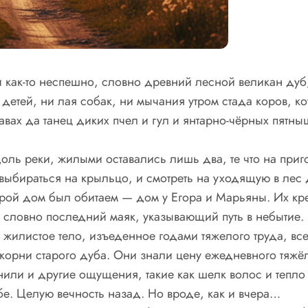
 как-то неспешно, словно древний лесной великан дуб,
етей, ни лая собак, ни мычания утром стада коров, кот
авах да танец диких пчел и гул и янтарно-чёрных пятн
вдоль реки, жилыми оставались лишь два, те что на пр
выбираться на крыльцо, и смотреть на уходящую в лес д
орой дом был обитаем — дом у Егора и Марьяны. Их кр
, словно последний маяк, указывающий путь в небытие.
 жилистое тело, изъеденное годами тяжелого труда, все
корни старого дуба. Они знали цену ежедневного тяжё
нили и другие ощущения, такие как шелк волос и тепло
бе. Целую вечность назад. Но вроде, как и вчера…