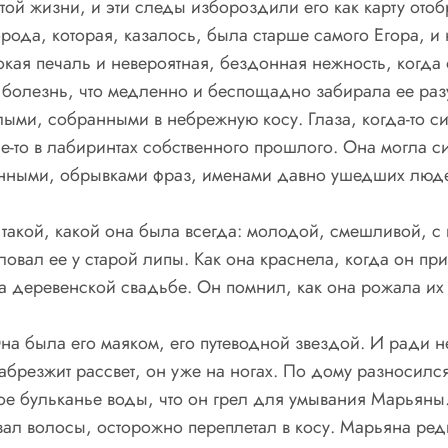
той жизни, и эти следы избороздили его как карту от
рода, которая, казалось, была старше самого Егора, и
кая печаль и невероятная, бездонная нежность, когда 
 болезнь, что медленно и беспощадно забирала ее разу
ыми, собранными в небрежную косу. Глаза, когда-то син
о в лабиринтах собственного прошлого. Она могла сид
енными, обрывками фраз, именами давно ушедших людей
 такой, какой она была всегда: молодой, смешливой, с
овал ее у старой липы. Как она краснела, когда он при
а деревенской свадьбе. Он помнил, как она рожала их 
на была его маяком, его путеводной звездой. И ради не
брезжит рассвет, он уже на ногах. По дому разносился
ое бульканье воды, что он грел для умывания Марьяны.
вал волосы, осторожно переплетал в косу. Марьяна ред