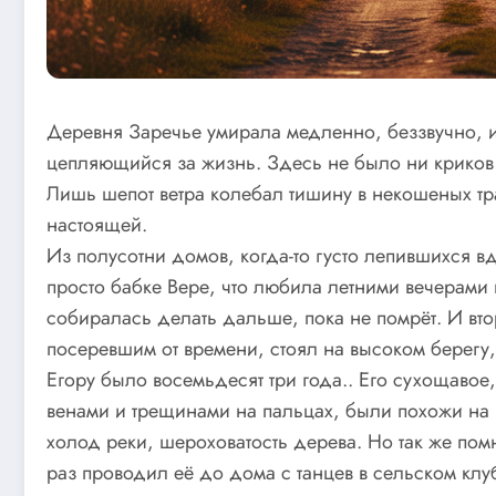
Деревня Заречье умирала медленно, беззвучно, и
цепляющийся за жизнь. Здесь не было ни криков д
Лишь шепот ветра колебал тишину в некошеных тр
настоящей.
Из полусотни домов, когда-то густо лепившихся 
просто бабке Вере, что любила летними вечерами 
собиралась делать дальше, пока не помрёт. И вт
посеревшим от времени, стоял на высоком берегу
Егору было восемьдесят три года.. Его сухощавое,
венами и трещинами на пальцах, были похожи на 
холод реки, шероховатость дерева. Но так же пом
раз проводил её до дома с танцев в сельском клу