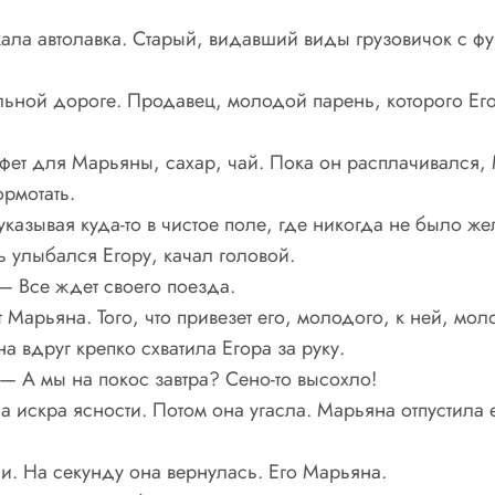
зжала автолавка. Старый, видавший виды грузовичок с 
льной дороге. Продавец, молодой парень, которого Ег
нфет для Марьяны, сахар, чай. Пока он расплачивался,
ормотать.
казывая куда-то в чистое поле, где никогда не было ж
 улыбался Егору, качал головой.
— Все ждет своего поезда.
Марьяна. Того, что привезет его, молодого, к ней, мол
 вдруг крепко схватила Егора за руку.
 А мы на покос завтра? Сено-то высохло!
а искра ясности. Потом она угасла. Марьяна отпустила е
и. На секунду она вернулась. Его Марьяна.