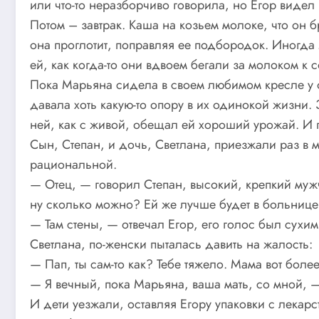
или что-то неразборчиво говорила, но Егор видел в
Потом – завтрак. Каша на козьем молоке, что он 
она проглотит, поправляя ее подбородок. Иногда 
ей, как когда-то они вдвоем бегали за молоком к 
Пока Марьяна сидела в своем любимом кресле у ок
давала хоть какую-то опору в их одинокой жизни. 
ней, как с живой, обещал ей хороший урожай. И 
Сын, Степан, и дочь, Светлана, приезжали раз в 
рациональной.
— Отец, — говорил Степан, высокий, крепкий муж
ну сколько можно? Ей же лучше будет в больнице.
— Там стены, — отвечал Егор, его голос был сухим
Светлана, по-женски пыталась давить на жалость:
— Пап, ты сам-то как? Тебе тяжело. Мама вот более
— Я вечный, пока Марьяна, ваша мать, со мной, — 
И дети уезжали, оставляя Егору упаковки с лекарс