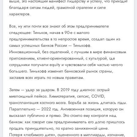
выше, это настоящий манифест лидерству и успеху, что приходит
благодаря силам людей, грамотной стратегии и силе
характеров.
Все, ну или почти все знают об этом предпринимателе
следующее: Тиньков, начав в 90-е с малого
предпринимательства в то непростое время, создал один из
самых успешных банков России — Тинькофф.
Инновационный, без отделений, с лучшим в мире финансовым
приложением, клиент-ориентированный, с культурой, где
сотрудники получали equity и чувствовали себя частью чего-то
большего. Тинькофф изменил банковский рынок страны,
заставив всех играть по новым правилам.
Затем — удар за ударом. В 2019 году диагноз: острый
миелоидный лейкоз. Химиотерапия, сепсис, COVID,
трансплантация костного мозга. Борьба за жизнь длилась годы.
Параллельно — 2022 год. Антивоенная позиция, которую он
высказал публично и прямо. Это стоило ему контроля над
банком: как говорит сам предприниматель его долю пришлось
продать принудительно, по кратно заниженной цене.
Потеря «любимого дитя», оцененного в миллиарды, изгнание,