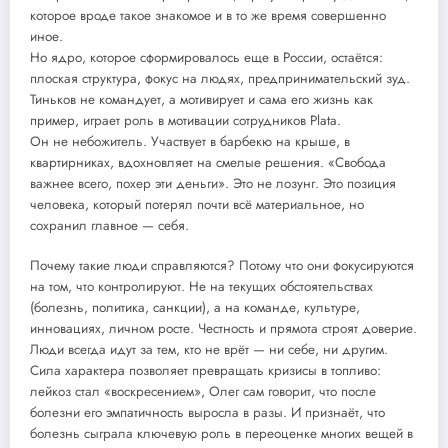
которое вроде такое знакомое и в то же время совершенно
иное.
Но ядро, которое сформировалось еще в России, остаётся:
плоская структура, фокус на людях, предпринимательский зуд.
Тиньков не командует, а мотивирует и сама его жизнь как
пример, играет роль в мотивации сотрудников Plata.
Он не небожитель. Участвует в барбекю на крыше, в
квартирниках, вдохновляет на смелые решения. «Свобода
важнее всего, похер эти деньги». Это не лозунг. Это позиция
человека, который потерял почти всё материальное, но
сохранил главное — себя.
Почему такие люди справляются? Потому что они фокусируются
на том, что контролируют. Не на текущих обстоятельствах
(болезнь, политика, санкции), а на команде, культуре,
инновациях, личном росте. Честность и прямота строят доверие.
Люди всегда идут за тем, кто не врёт — ни себе, ни другим.
Сила характера позволяет превращать кризисы в топливо:
лейкоз стал «воскресением», Олег сам говорит, что после
болезни его эмпатичность выросла в разы. И признаёт, что
болезнь сыграла ключевую роль в переоценке многих вещей в