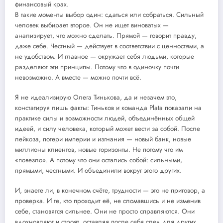
финансовый крах.
В такие моменты выбор один: сдаться или собраться. Сильный
человек выбирает второе. Он не ищет виноватых —
анализирует, что можно сделать. Прямой — говорит правду,
даже себе. Честный — действует в соответствии с ценностями, а
не удобством. И главное — окружает себя людьми, которые
разделяют эти принципы. Потому что в одиночку почти
невозможно. А вместе — можно почти всё.
Я не идеализирую Олега Тинькова, да и незачем это,
констатируя лишь факты: Тиньков и команда Plata показали на
практике силы и возможности людей, объединённых общей
идеей, и силу человека, который может вести за собой. После
лейкоза, потери империи и изгнания — новый банк, новые
миллионы клиентов, новые горизонты. Не потому что им
«повезло». А потому что они остались собой: сильными,
прямыми, честными. И объединили вокруг этого других.
И, знаете ли, в конечном счёте, трудности — это не приговор, а
проверка. И те, кто проходит её, не сломавшись и не изменив
себе, становятся сильнее. Они не просто справляются. Они
вдохновляют и строят, оставляя после себя след для других,