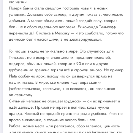
его жизни.
Потеря банка стала стимулом построить новый, в новых
условиях. Доказать себе самому, и другим показать, чего можно
добиться. А талант объединять людей создаёт силу, которая
больше любого отдельного человека. Ex-команда Тинькофф
перенесла ДНК успеха в Мексику — и это сработало, потому что
ценности были настоящими, а не декларируемыми.
То, что мы видим не уникально в мире. Это случилось для
Тинькова, но и история знает многих: предпринимателей,
лидеров, обычных людей, которые в 90-е или в другие
турбулентные времена теряли всё и строили заново. Но пример
Plata особенно ярок, потому что он развернулся прямо на
наших глазах. В мире, где многие ищут оправдания
(«обстоятельства», «система», «не повезло»), он показывает
альтернативу.
Сильный человек не отрицает трудности — он их принимает и
идёт дальше. Прямой не играет в политес, когда нужна
правда. Честный не предаёт принципы ради удобства. Итог: не
просто выживание, а создание чего-то большего.
Работа, новые места для релокантов, сбор талантов, ценность
для клиентов, смысл жизни для тысяч людей (включая тех, кто