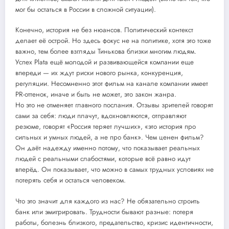
мог бы остаться в России в сложной ситуации).
Конечно, история не без нюансов. Политический контекст
делает её острой. Но здесь фокус не на политике, хотя это тоже
важно, тем более взгляды Тинькова близки многим людям.
Успех Plata ещё молодой и развивающейся компании еще
впереди — их ждут риски нового рынка, конкуренция,
регуляции. Несомненно этот фильм на канале компании имеет
PR-оттенок, иначе и быть не может, это закон жанра.
Но это не отменяет главного послания. Отзывы зрителей говорят
сами за себя: люди плачут, вдохновляются, отправляют
резюме, говорят «Россия теряет лучших», «это история про
сильных и умных людей, а не про банк». Чем ценен фильм?
Он даёт надежду именно потому, что показывает реальных
людей с реальными слабостями, которые всё равно идут
вперёд. Он показывает, что можно в самых трудных условиях не
потерять себя и остаться человеком.
Что это значит для каждого из нас? Не обязательно строить
банк или эмигрировать. Трудности бывают разные: потеря
работы, болезнь близкого, предательство, кризис идентичности,