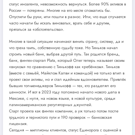
статус иноагента, невозможность вернуться. Более 90% активов в
России — потеряны. Многие на его месте сломались бы.
Опустили бы руки, или пошли в разнос. Или, что еще случается
часто начали бы искать виноватых, врать себе и другим,
прятаться за «обстоятельства».
Многие в такой ситуации начинают винить страну, систему, да и
что греха таить, собственную судьбу тоже. Но Тиньков начал
строить новый банк, выбрав другой путь. Так родился бренд,
банк, финтех-стартап Plata, который Олег теперь называет своим
«внуком» по сравнению с Тинькофф как «ребёнком». Тиньков
(вместе с семьёй, Майклом Калви и командой) не только влил в
проект свои активы, но и стал идейным вдохновителем. Привлёк
бывших топ-менеджеров Тинькофф — тех, кто разделял его
ценности. И вот в 2023 году положено начало нового дела в
Мексике, с нуля, на новом языке, в новой культуре, среди
латиноамериканских регуляторных джунглей.
Старт проекта как финтех компании, а уж только потом после
трудного и тернистого пути и 190 проверок — банковская
лицензия.
Сегодня — миллионы клиентов, статус Единорога с оценкой в