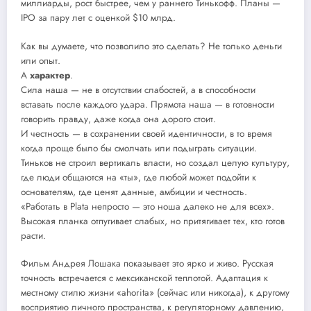
миллиарды, рост быстрее, чем у раннего Тинькофф. Планы —
IPO за пару лет с оценкой $10 млрд.
Как вы думаете, что позволило это сделать? Не только деньги
или опыт.
А
характер
.
Сила наша — не в отсутствии слабостей, а в способности
вставать после каждого удара. Прямота наша — в готовности
говорить правду, даже когда она дорого стоит.
И честность — в сохранении своей идентичности, в то время
когда проще было бы смолчать или подыграть ситуации.
Тиньков не строил вертикаль власти, но создал целую культуру,
где люди общаются на «ты», где любой может подойти к
основателям, где ценят данные, амбиции и честность.
«Работать в Plata непросто — это ноша далеко не для всех».
Высокая планка отпугивает слабых, но притягивает тех, кто готов
расти.
Фильм Андрея Лошака показывает это ярко и живо. Русская
точность встречается с мексиканской теплотой. Адаптация к
местному стилю жизни «ahorita» (сейчас или никогда), к другому
восприятию личного пространства, к регуляторному давлению,