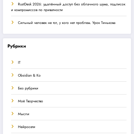
RustDesk 2026: удалённый доступ без облачного шума, подписок
и компромиссов по приватности
Сильный человек не тот, у кого нет проблем. Урок Тинькова
Рубрики
IT
Obsidian & Ко
Без рубрики
Моё Творчество
Мысли
Нейросети