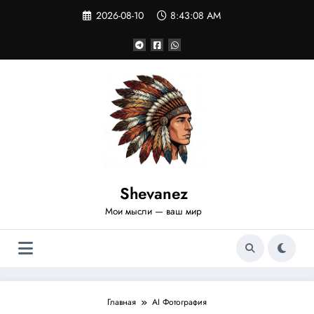
Перейти
2026-08-10
8:43:08 AM
к
содержимому
Shevanez
Мои мысли — ваш мир
Главная
AI Фотография