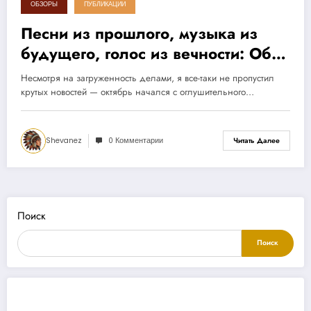
ОБЗОРЫ
ПУБЛИКАЦИИ
Песни из прошлого, музыка из
будущего, голос из вечности: Об
альбоме «Молнии Индры»
Несмотря на загруженность делами, я все-таки не пропустил
крутых новостей — октябрь начался с оглушительного…
Shevanez
0 Комментарии
Читать Далее
Поиск
Поиск