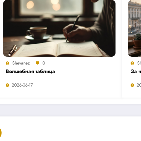
Shevanez
0
S
Волшебная таблица
За 
2026-06-17
20