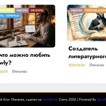
Ы
МЫСЛИ
ПУБЛИКАЦИИ
Создатель
ить
литературного языка
2
Shevanez
2026-06-06
й блог Shevanez, сделан на
WordPress
Стиль 2026 | Powered By
Spice