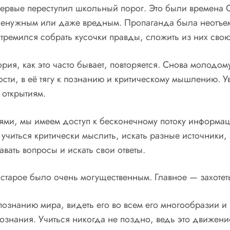
впервые переступил школьный порог. Это были времена 
ся ненужным или даже вредным. Пропаганда была неотъе
стремился собрать кусочки правды, сложить из них свою
рия, как это часто бывает, повторяется. Снова молодом
ости, в её тягу к познанию и критическому мышлению. У
 открытиям.
и, мы имеем доступ к бесконечному потоку информации
о учиться критически мыслить, искать разные источники
авать вопросы и искать свои ответы.
старое было очень могущественным. Главное — захотет
 познанию мира, видеть его во всем его многообразии и
 познания. Учиться никогда не поздно, ведь это движен