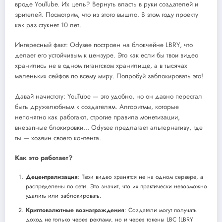
вроде YouTube. Их цель? Вернуть власть в руки создателей и
зрителей. Посмотрим, что из этого вышло. В этом году проекту
как раз стукнет 10 лет.
Интересный факт: Odysee построен на блокчейне LBRY, что
делает его устойчивым к цензуре. Это как если бы твои видео
хранились не в одном гигантском хранилище, а в тысячах
маленьких сейфов по всему миру. Попробуй заблокировать это!
Давай начистоту: YouTube — это удобно, но он давно перестал
быть дружелюбным к создателям. Алгоритмы, которые
непонятно как работают, строгие правила монетизации,
внезапные блокировки… Odysee предлагает альтернативу, где
ты — хозяин своего контента.
Как это работает?
Децентрализация
: Твои видео хранятся не на одном сервере, а
распределены по сети. Это значит, что их практически невозможно
удалить или заблокировать.
Криптовалютные вознаграждения
: Создатели могут получать
доход не только через рекламу, но и через токены LBC (LBRY