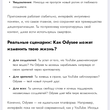
Уведомления
: Никогда не пропусти новый ролик от любимого
создателя.
Приложение работает стабильно, интерфейс интуитивно
понятен, и, что самое главное, оно сохраняет все преимущества
децентрализации. Ты по-прежнему контролируешь свой
контент, даже если используешь смартфон.
Реальные сценарии: Как Odysee может
изменить твою жизнь?
Для создателей
: Ты устал от того, что YouTube демонетизирует
твои видео? На Odysee ты можешь зарабатывать напрямую от
своих зрителей через криптовалюту.
Для зрителей
: Ты живешь в стране, где YouTube заблокирован?
Odysee — твой новый лучший друг.
Для всех
: Ты ценишь свободу слова и хочешь поддержать
независимых создателей? Odysee дает тебе такую возможность.
Конечно, Odysee — не идеальная платформа. Например,
интерфейс пока не такой современный, как у YouTube. Иногда