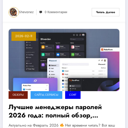
Shevanez
0 Комментарии
Читать Далее
2026-02-11
ОБЗОРЫ
САЙТЫ, СЕРВИСЫ
СОФТ
Лучшие менеджеры паролей
2026 года: полный обзор,
сравнение и рекомендации
Актуально на Февраль 2026
Нет времени читать? Вот ваш