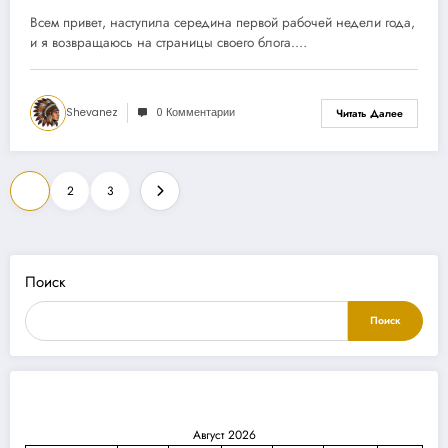
разных сейфах
Всем привет, наступила середина первой рабочей недели года,
и я возвращаюсь на страницы своего блога.…
Shevanez
0 Комментарии
Читать Далее
Пагинация
1
2
3
записей
Поиск
Поиск
Август 2026