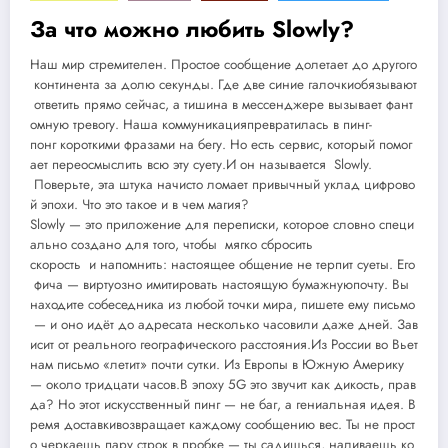
За что можно любить Slowly?
Наш мир стремителен. Простое сообщение долетает до другого
континента за долю секунды. Где две синие галочкиобязывают
ответить прямо сейчас, а тишина в мессенджере вызывает фант
омную тревогу. Наша коммуникацияпревратилась в пинг-
понг короткими фразами на бегу. Но есть сервис, который помог
ает переосмыслить всю эту суету.И он называется Slowly.
Поверьте, эта штука начисто ломает привычный уклад цифрово
й эпохи. Что это такое и в чем магия?
Slowly — это приложение для переписки, которое словно специ
ально создано для того, чтобы мягко сбросить
скорость и напомнить: настоящее общение не терпит суеты. Его
фича — виртуозно имитировать настоящую бумажнуюпочту. Вы
находите собеседника из любой точки мира, пишете ему письмо
— и оно идёт до адресата несколько часовили даже дней. Зав
исит от реального географического расстояния.Из России во Вьет
нам письмо «летит» почти сутки. Из Европы в Южную Америку
— около тридцати часов.В эпоху 5G это звучит как дикость, прав
да? Но этот искусственный пинг — не баг, а гениальная идея. В
ремя доставкивозвращает каждому сообщению вес. Ты не прост
о черкаешь пару строк в пробке — ты садишься, наливаешь ко