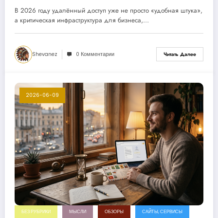
компромиссов по приватности
В 2026 году удалённый доступ уже не просто «удобная штука»,
а критическая инфраструктура для бизнеса,…
Shevanez
0 Комментарии
Читать Далее
2026-06-09
БЕЗ РУБРИКИ
МЫСЛИ
ОБЗОРЫ
САЙТЫ, СЕРВИСЫ