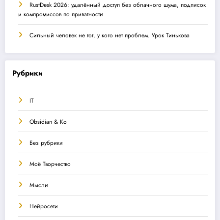
RustDesk 2026: удалённый доступ без облачного шума, подписок
и компромиссов по приватности
Сильный человек не тот, у кого нет проблем. Урок Тинькова
Рубрики
IT
Obsidian & Ко
Без рубрики
Моё Творчество
Мысли
Нейросети