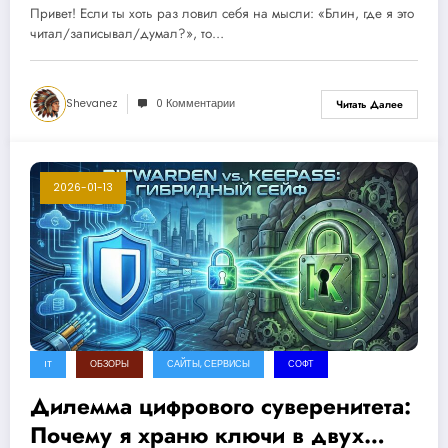
компьютере
Привет! Если ты хоть раз ловил себя на мысли: «Блин, где я это
читал/записывал/думал?», то…
Shevanez
0 Комментарии
Читать Далее
2026-01-13
IT
ОБЗОРЫ
САЙТЫ, СЕРВИСЫ
СОФТ
Дилемма цифрового суверенитета:
Почему я храню ключи в двух