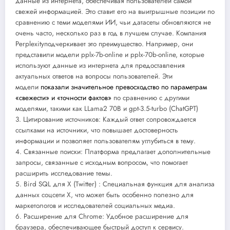
данные из интернета, обеспечивая пользователей самой
свежей информацией. Это ставит его на выигрышные позиции по
сравнению с теми моделями ИИ, чьи датасеты обновляются не
очень часто, несколько раз в год в лучшем случае. Компания
Perplexityподчеркивает это преимущество. Например, они
представили модели pplx-7b-online и pplx-70b-online, которые
используют данные из интернета для предоставления
актуальных ответов на вопросы пользователей. Эти
модели
показали значительное превосходство по параметрам
«свежести» и «точности фактов»
по сравнению с другими
моделями, такими как LLama2 70B и gpt-3.5-turbo (ChatGPT)
3. Цитирование источников: Каждый ответ сопровождается
ссылками на источники, что повышает достоверность
информации и позволяет пользователям углубиться в тему.
4. Связанные поиски: Платформа предлагает дополнительные
запросы, связанные с исходным вопросом, что помогает
расширить исследование темы.
5. Bird SQL для X (Twitter) : Специальная функция для анализа
данных соцсети X, что может быть особенно полезно для
маркетологов и исследователей социальных медиа.
6. Расширение для Chrome: Удобное расширение для
браузера, обеспечивающее быстрый доступ к сервису.