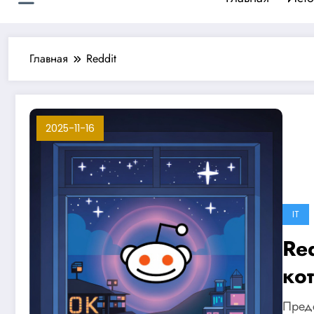
Главная
Reddit
2025-11-16
IT
Re
ко
Предс