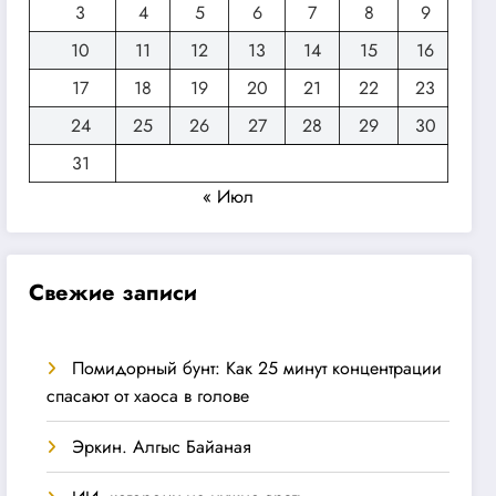
3
4
5
6
7
8
9
10
11
12
13
14
15
16
17
18
19
20
21
22
23
24
25
26
27
28
29
30
31
« Июл
Свежие записи
Помидорный бунт: Как 25 минут концентрации
спасают от хаоса в голове
Эркин. Алгыс Байаная