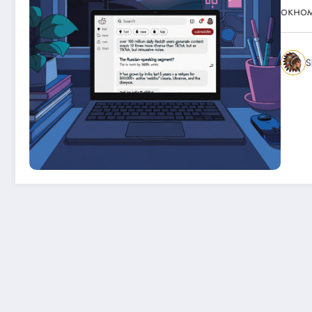
окно
S