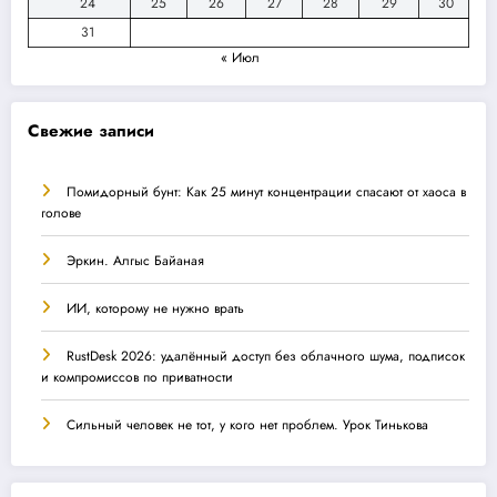
24
25
26
27
28
29
30
31
« Июл
Свежие записи
Помидорный бунт: Как 25 минут концентрации спасают от хаоса в
голове
Эркин. Алгыс Байаная
ИИ, которому не нужно врать
RustDesk 2026: удалённый доступ без облачного шума, подписок
и компромиссов по приватности
Сильный человек не тот, у кого нет проблем. Урок Тинькова