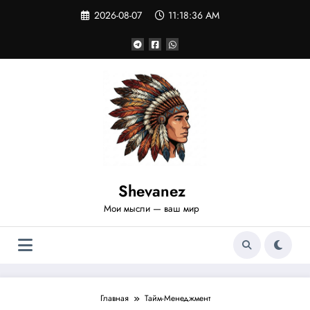
Перейти
2026-08-07
11:18:36 AM
к
содержимому
Shevanez
Мои мысли — ваш мир
Главная
Тайм-Менеджмент