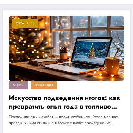
2024-12-30
МЫСЛИ
ПУБЛИКАЦИИ
Искусство подведения итогов: как
превратить опыт года в топливо
для будущих побед
Последние дни декабря – время особенное. Город мерцает
праздничными огнями, а в воздухе витает предвкушение…