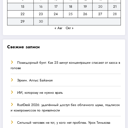
15
16
17
18
19
20
21
22
23
24
25
26
27
28
29
30
« Авг
Окт »
Свежие записи
Помидорный бунт: Как 25 минут концентрации спасают от хаоса в
голове
Эркин. Алгыс Байаная
ИИ, которому не нужно врать
RustDesk 2026: удалённый доступ без облачного шума, подписок
и компромиссов по приватности
Сильный человек не тот, у кого нет проблем. Урок Тинькова