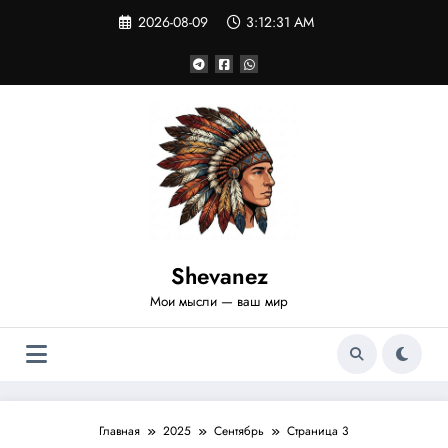
Перейти
2026-08-09
3:12:32 AM
к
содержимому
Shevanez
Мои мысли — ваш мир
Главная
2025
Сентябрь
Страница 3