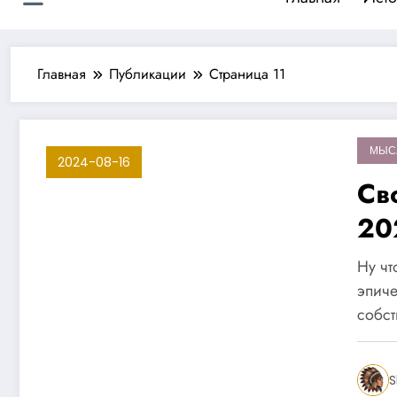
Главная
Публикации
Страница 11
МЫС
2024-08-16
Св
20
Ну чт
эпиче
собст
S